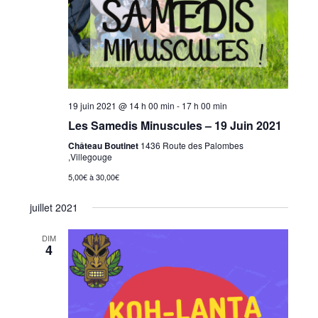
e
p
n
v
a
e
u
r
z
e
c
u
s
o
n
é
19 juin 2021 @ 14 h 00 min
-
17 h 00 min
n
v
e
Les Samedis Minuscules – 19 Juin 2021
s
è
d
Château Boutinet
1436 Route des Palombes
n
u
a
,Villegouge
e
l
t
5,00€ à 30,00€
m
t
e
e
juillet 2021
a
.
n
t
t
DIM
4
i
o
n
s