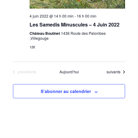
4 juin 2022 @ 14 h 00 min
-
16 h 00 min
Les Samedis Minuscules – 4 Juin 2022
Château Boutinet
1436 Route des Palombes
,Villegouge
12€
Évènements
Évènements
précédents
Aujourd’hui
suivants
S’abonner au calendrier