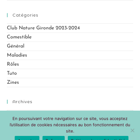
o
n
Catégories
s
Club Nature Gironde 2023-2024
Comestible
Général
Maladies
Rôles
Tuto
Zines
Archives
Sélectionner un mois
En poursuivant votre navigation sur ce site, vous acceptez
l’utilisation de cookies nécessaires au bon fonctionnement du
site.