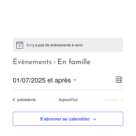
Il n’y a pas de évènements à venir.
Évènements
En famille
01/07/2025 et après
N
N
L
a
a
i
S
s
v
v
t
é
Évènements
Évènements
précédents
Aujourd’hui
suivants
i
e
i
l
g
g
e
a
S’abonner au calendrier
a
c
t
t
i
t