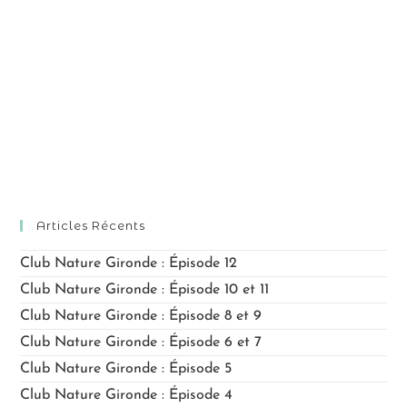
i
o
i
o
n
o
d
n
n
e
p
n
v
a
e
u
r
z
e
c
u
s
o
n
é
n
v
e
Articles Récents
s
è
d
n
u
Club Nature Gironde : Épisode 12
a
e
l
Club Nature Gironde : Épisode 10 et 11
t
m
t
Club Nature Gironde : Épisode 8 et 9
e
e
a
.
Club Nature Gironde : Épisode 6 et 7
n
t
Club Nature Gironde : Épisode 5
t
i
Club Nature Gironde : Épisode 4