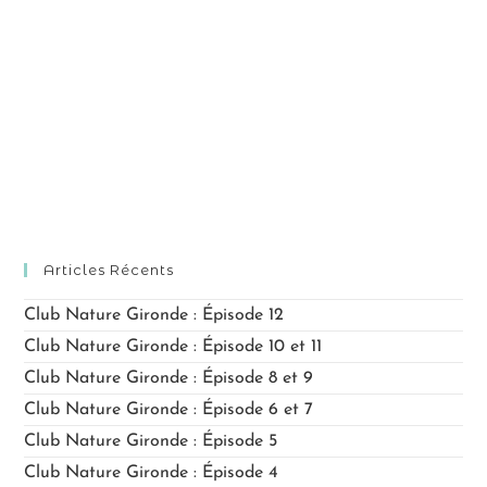
i
o
i
o
n
o
d
n
n
e
p
n
v
a
e
u
r
z
e
c
u
s
o
n
é
n
v
e
Articles Récents
s
è
d
n
u
Club Nature Gironde : Épisode 12
a
e
l
Club Nature Gironde : Épisode 10 et 11
t
m
t
Club Nature Gironde : Épisode 8 et 9
e
e
a
.
Club Nature Gironde : Épisode 6 et 7
n
t
Club Nature Gironde : Épisode 5
t
i
Club Nature Gironde : Épisode 4