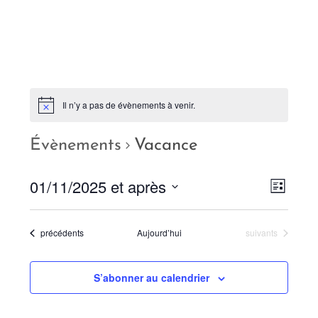
Il n’y a pas de évènements à venir.
Évènements
Vacance
01/11/2025 et après
N
N
L
a
a
i
S
s
v
v
t
é
Évènements
Évènements
précédents
Aujourd’hui
suivants
i
e
i
l
g
g
e
a
S’abonner au calendrier
a
c
t
t
i
t