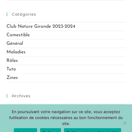
o
n
Catégories
s
Club Nature Gironde 2023-2024
Comestible
Général
Maladies
Rôles
Tuto
Zines
Archives
Sélectionner un mois
En poursuivant votre navigation sur ce site, vous acceptez
l’utilisation de cookies nécessaires au bon fonctionnement du
site.