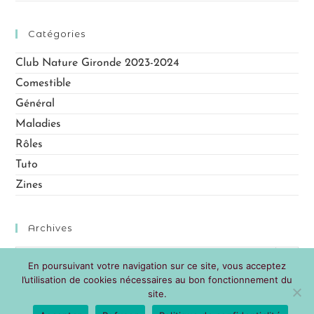
s
Catégories
Club Nature Gironde 2023-2024
Comestible
Général
Maladies
Rôles
Tuto
Zines
Archives
Sélectionner un mois
En poursuivant votre navigation sur ce site, vous acceptez
l’utilisation de cookies nécessaires au bon fonctionnement du
site.