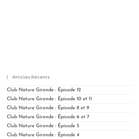
d
n
n
e
p
n
v
a
e
u
r
z
e
c
u
s
o
n
é
n
v
e
s
è
d
n
u
a
Articles Récents
e
l
t
m
t
Club Nature Gironde : Épisode 12
e
e
a
.
Club Nature Gironde : Épisode 10 et 11
n
t
Club Nature Gironde : Épisode 8 et 9
t
i
Club Nature Gironde : Épisode 6 et 7
o
Club Nature Gironde : Épisode 5
n
Club Nature Gironde : Épisode 4