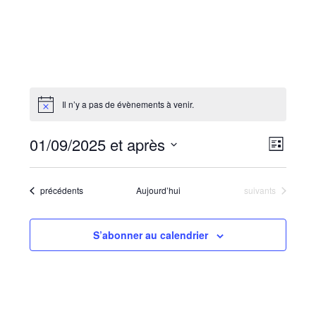
Il n’y a pas de évènements à venir.
01/09/2025 et après
N
N
L
a
a
i
S
s
v
v
t
é
Évènements
Évènements
précédents
Aujourd’hui
suivants
i
e
i
l
g
g
e
a
S’abonner au calendrier
a
c
t
t
i
t
i
o
i
o
n
o