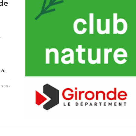
de
-
l à…
 2024