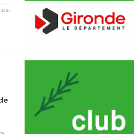
N 2024
de
de