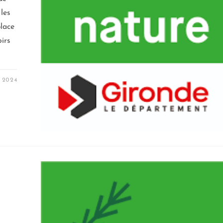
les
place
oirs
 2024