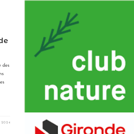
de
e des
ns
res
R 2024