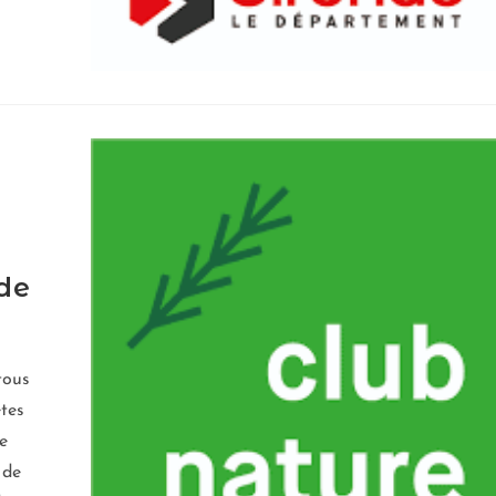
de
tous
êtes
e
 de