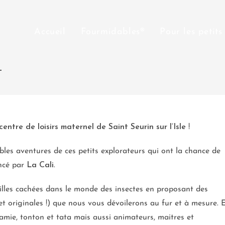
Accueil
Fourmidables®
Pour les petits
4
centre de loisirs maternel de Saint Seurin sur l’Isle
!
bles aventures de ces petits explorateurs qui ont la chance de
ncé par
La Cali
.
veilles cachées dans le monde des insectes en proposant des
 et originales !) que nous vous dévoilerons au fur et à mesure. 
mamie, tonton et tata mais aussi animateurs, maitres et