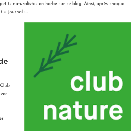
 petits naturalistes en herbe sur ce blog. Ainsi, après chaque
t « journal ».
de
 Club
avec
es