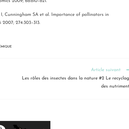
omics 2009; 68:810–821.
I, Cunningham SA et al. Importance of pollinators in
i 2007; 274:303–313.
ÉMIQUE
Article suivant
Les rôles des insectes dans la nature #2 Le recycla
des nutrimen