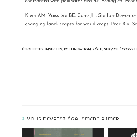
confronted with pollinator decline. Ecological Econ
Klein AM, Vaissière BE, Cane JH, Steffan-Dewenter 
changing land- scapes for world crops. Proc Biol Sc
ÉTIQUETTES
:
INSECTES
,
POLLINISATION
,
RÔLE
,
SERVICE ÉCOSYST
VOUS DEVRIEZ ÉGALEMENT AIMER