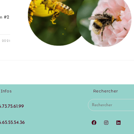
s
on #2
 2021
Infos
Rechercher
.73.75.61.99
.65.55.54.36