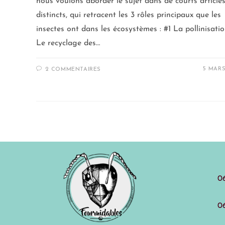
nous voulons aborder le sujet dans de courts article
distincts, qui retracent les 3 rôles principaux que les
insectes ont dans les écosystèmes : #1 La pollinisati
Le recyclage des…
5 MARS
2 COMMENTAIRES
06
06