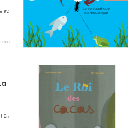
on #2
L 2021
la
 ! En