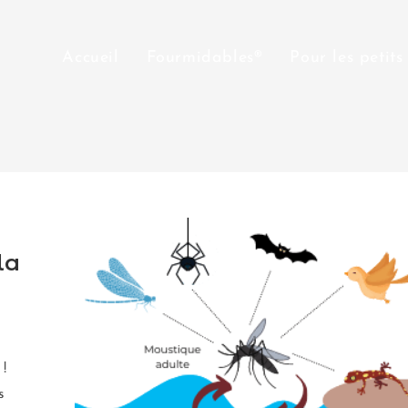
Accueil
Fourmidables®
Pour les petits
la
!
s