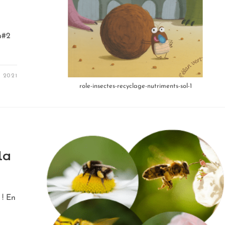
s
n#2
S 2021
role-insectes-recyclage-nutriments-sol-1
la
 ! En